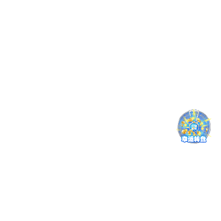
220期:
【最爱自己】
必出２４码 已公开
220期：
【猫三狗四】
绝杀一段 已公开
220期：
【白衫学长】
绝杀一肖 已公开
220期:
【满目河山】
双波中 已公开
220期：
【寥若星辰】
特码３行 已公开
220期：
【凡间来客】
七尾中特 已公开
220期：
【川岛出逃】
双波中特 已公开
280期：
【一吻成瘾】
实力五肖 已公开
220期:
【初心依旧】
绝杀四肖 已公开
220期：
【真知灼见】
7肖中特 已公开