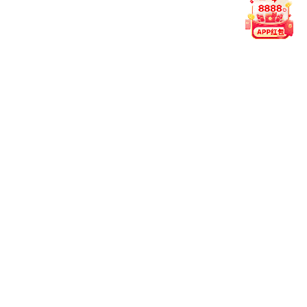
澳门玄机图
玄机妙语图
六麒麟透码
平特一肖图
一字解特码
新特码诗句
四不像玄机
小黄人幽默
新生活幽默
30码中特图
澳门抓码王
澳门天线宝
澳门一样发
曾道人暗语
鱼跃龙门报
无敌猪哥报
特码快递报
一句真言图
新图库禁肖
三怪禁肖图
正版通天报
三八婆密报
博彩平特报
七肖中特报
神童透码报
内幕特肖B
内幕特肖A