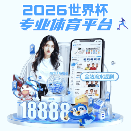
- - - - - - - - - - - - - - - - -
星空体育在线官网入口,星空体育·星空网页版
网站入口
开奖直播
澳门挂牌
高手解挂
全年资料
生肖属性
开奖记录
正版资料
高手资料
权威资料
挑码助手
2025年天天免费资料百度,2025综合资料大全,7777788888精准
传真解析112,7777788888888精准衔接,2025年全年免费公开资
料,2025新澳正版资科提供,2025新门正版免费资本详解,香港资
料长期免费公开吗,7777788888888精准,2025年全年公开资
料,2025年天天免费资料百度,何仙姑资料免费大全,2025年全年